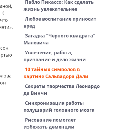
Пабло Пикассо: Как сделать
дной,
жизнь увлекательнее
 К
Любое воспитание приносит
 что
вред
мяти».
Загадка "Черного квадрата"
Малевича
сон,
Увлечение, работа,
ертью
призвание и дело жизни
10 тайных символов в
олова
картине Сальвадора Дали
 он
Секреты творчества Леонардо
да Винчи
Синхронизация работы
полушарий головного мозга
Рисование помогает
избежать деменции