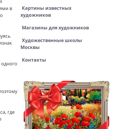
й
Картины известных
ями в
художников
го
Магазины для художников
нуясь
Художественные школы
изнак
Москвы
Контакты
 одного
(поэтому
а, где
е
о