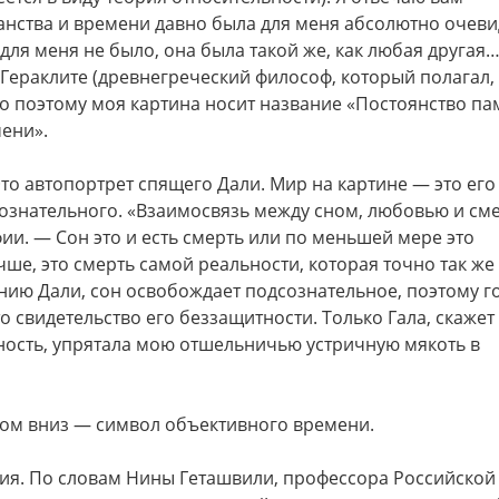
транства и времени давно была для меня абсолютно очеви
для меня не было, она была такой же, как любая другая…
о Гераклите (древнегреческий философ, который полагал,
 поэтому моя картина носит название «Постоянство па
ени».
то автопортрет спящего Дали. Мир на картине — это его 
сознательного. «Взаимосвязь между сном, любовью и см
ии. — Сон это и есть смерть или по меньшей мере это
чше, это смерть самой реальности, которая точно так же
нию Дали, сон освобождает подсознательное, поэтому г
о свидетельство его беззащитности. Только Гала, скажет
ность, упрятала мою отшельничью устричную мякоть в
ом вниз — символ объективного времени.
ия. По словам Нины Геташвили, профессора Российской