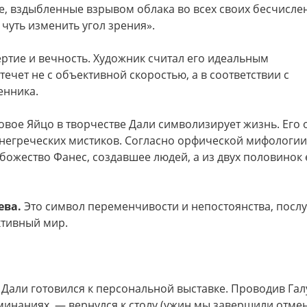
шие, вздыбленные взрывом облака во всех своих бесчисл
 чуть изменить угол зрения».
тие и вечность. Художник считал его идеальным
течет не с объективной скоростью, а в соответствии с
енника.
овое Яйцо в творчестве Дали символизирует жизнь. Его 
негреческих мистиков. Согласно орфической мифологии
ожество Фанес, создавшее людей, а из двух половинок 
ева.
Это символ переменчивости и непостоянства, посл
ктивный мир.
 Дали готовился к персональной выставке. Проводив Гал
оминаниях, — вернулся к столу (ужин мы завершили отм