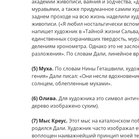
академии живописи, ваяния и зодчества, «
муравьями, а также придуманное самим х
заднем проходе на всю жизнь наделили худ
живописи. («Я любил ностальгически вспоми
напишет художник в «Тайной жизни Сальвад
единственных сохранивших твердость, мура
делениям хронометра. Однако это не заслон
разложения». По словам Дали, линейное вр
(5) Муха.
По словам Нины Геташвили, худо
гения» Дали писал: «Они несли вдохновен
солнцем, облепленные мухами».
(6) Олива.
Для художника это символ античн
дерево изображено сухим).
(7) Мыс Креус.
Этот мыс на каталонском по
родился Дали. Художник часто изображал ег
воплощен наиважнейший принцип моей те