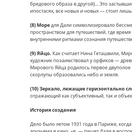
бредового образа в другой)... Это застыв
ипостасях, все новых и новых — стоит лишь
(8) Море
для Дали символизировало бессмер
пространством для путешествий, где время 
внутренними ритмами сознания путешеств
(9) Яйцо.
Как считает Нина Геташвили, Мир
художник позаимствовал у орфиков — древ
Мирового Яйца родилось первое двуполое б
скорлупы образовались небо и земля.
(10) Зеркало, лежащее горизонтально сл
отражающий как субъективный, так и объе
История создания
Дело было летом 1931 года в Париже, когда
друзьями в кино, «я, — пишет Дали в восп