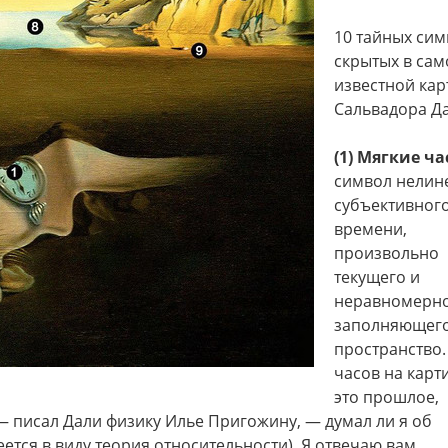
10 тайных сим
скрытых в сам
известной кар
Сальвадора Д
(1) Мягкие ч
символ нелин
субъективног
времени,
произвольно
текущего и
неравномерн
заполняющег
пространство.
часов на карт
это прошлое,
— писал Дали физику Илье Пригожину, — думал ли я об
ется в виду теория относительности). Я отвечаю вам