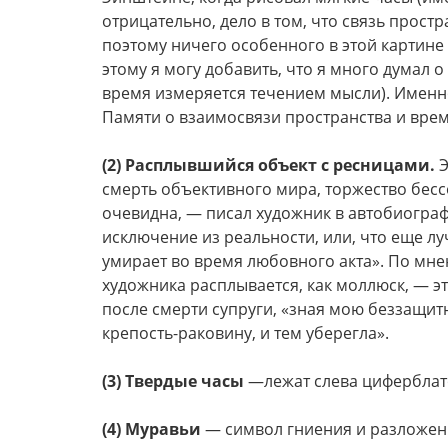
отрицательно, дело в том, что связь прос
поэтому ничего особенного в этой картине 
этому я могу добавить, что я много думал 
время измеряется течением мысли). Именно
Памяти о взаимосвязи пространства и врем
(2) Расплывшийся объект с ресницами.
Э
смерть объективного мира, торжество бес
очевидна, — писал художник в автобиограф
исключение из реальности, или, что еще лу
умирает во время любовного акта». По мне
художника расплывается, как моллюск, — эт
после смерти супруги, «зная мою беззащит
крепость-раковину, и тем уберегла».
(3) Твердые часы
—лежат слева циферблат
(4) Муравьи
— символ гниения и разложен