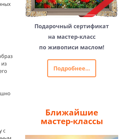
енных
Подарочный сертификат
на мастер-класс
по живописи маслом!
образ
 из
Подробнее...
его
ушно
Ближайшие
мастер-классы
у с
енным