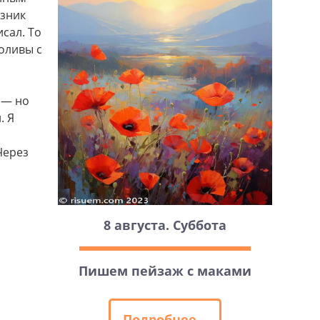
озник
исал. То
оливы с
 — но
. Я
Через
8 августа. Суббота
Пишем пейзаж с маками
Подробнее...