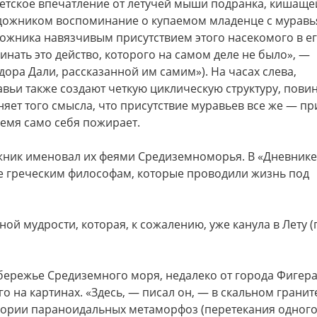
детское впечатление от летучей мыши подранка, кишаще
удожником воспоминание о купаемом младенце с муравь
ожника навязчивым присутствием этого насекомого в е
нать это действо, которого на самом деле не было», —
ора Дали, рассказанной им самим»). На часах слева,
вьи также создают четкую циклическую структуру, пови
яет того смысла, что присутствие муравьев все же — пр
емя само себя пожирает.
жник именовал их феями Средиземноморья. В «Дневнике
ие греческим философам, которые проводили жизнь под
ой мудрости, которая, к сожалению, уже канула в Лету 
бережье Средиземного моря, недалеко от города Фигерас
о на картинах. «Здесь, — писал он, — в скальном гранит
ории параноидальных метаморфоз (перетекания одног