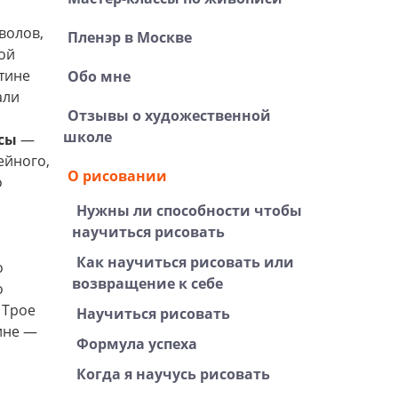
волов,
Пленэр в Москве
ой
тине
Обо мне
али
Отзывы о художественной
школе
асы
—
ейного,
О рисовании
о
Нужны ли способности чтобы
научиться рисовать
Как научиться рисовать или
о
возвращение к себе
о
 Трое
Научиться рисовать
ине —
Формула успеха
Когда я научусь рисовать