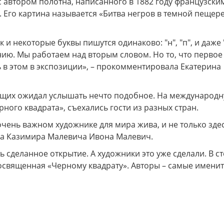
с автором полотна, написанного в 1882 году французски
 Его картина называется «Битва негров в темной пещер
 некоторые буквы пишутся одинаково: "н", "п", и даже "
нию. Мы работаем над вторым словом. Но то, что первое
ь в этом в экспозиции», – прокомментировала Екатерина
ующих ожидал услышать нечто подобное. На международ
ого квадрата», съехались гости из разных стран.
очень важном художнике для мира жива, и не только здес
ца Казимира Малевича Ивона Малевич.
 сделанное открытие. А художники это уже сделали. В с
посвященная «Черному квадрату». Авторы – самые имени