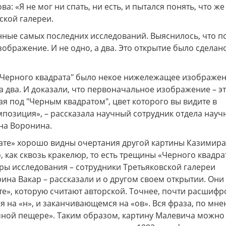
а: «Я не мог ни спать, ни есть, и пытался понять, что же
вской галереи.
нные самых последних исследований. Выяснилось, что п
ображение. И не одно, а два. Это открытие было сделано
"Черного квадрата" было некое нижележащее изображе
а два. И доказали, что первоначальное изображение – э
я под "Черным квадратом", цвет которого вы видите в
мпозиция», – рассказала научный сотрудник отдела науч
на Воронина.
рате» хорошо видны очертания другой картины Казимира
как сквозь кракелюр, то есть трещины «Черного квадра
ры исследования – сотрудники Третьяковской галереи
ина Вакар – рассказали и о другом своем открытии. Они
е», которую считают авторской. Точнее, почти расшифр
ся на «н», и заканчивающемся на «ов». Вся фраза, по мн
емной пещере». Таким образом, картину Малевича можно