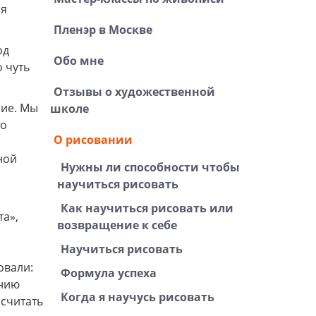
 я
Пленэр в Москве
од
Обо мне
 чуть
Отзывы о художественной
ние. Мы
школе
то
О рисовании
ной
Нужны ли способности чтобы
научиться рисовать
Как научиться рисовать или
та»,
возвращение к себе
Научиться рисовать
овали:
Формула успеха
ению
Когда я научусь рисовать
 считать