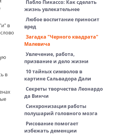
м
Пабло Пикассо: Как сделать
е
жизнь увлекательнее
Любое воспитание приносит
и" в
вред
 слово
Загадка "Черного квадрата"
Малевича
Увлечение, работа,
ную
призвание и дело жизни
10 тайных символов в
ь в
картине Сальвадора Дали
Секреты творчества Леонардо
тенах
да Винчи
тые
Синхронизация работы
полушарий головного мозга
Рисование помогает
избежать деменции