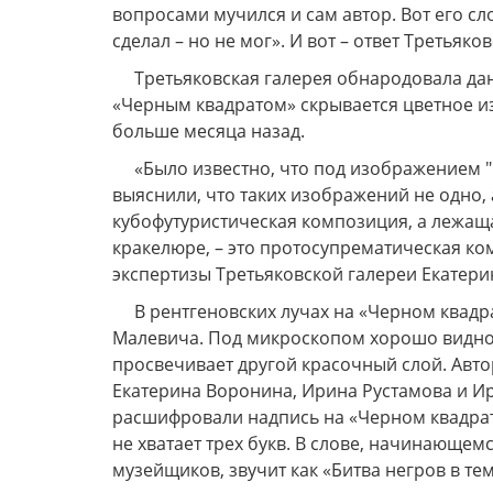
вопросами мучился и сам автор. Вот его слов
сделал – но не мог». И вот – ответ Третьяко
Третьяковская галерея обнародовала да
«Черным квадратом» скрывается цветное из
больше месяца назад.
«Было известно, что под изображением 
выяснили, что таких изображений не одно, 
кубофутуристическая композиция, а лежаща
кракелюре, – это протосупрематическая ко
экспертизы Третьяковской галереи Екатери
В рентгеновских лучах на «Черном квад
Малевича. Под микроскопом хорошо видно, 
просвечивает другой красочный слой. Авто
Екатерина Воронина, Ирина Рустамова и Ир
расшифровали надпись на «Черном квадрат
не хватает трех букв. В слове, начинающем
музейщиков, звучит как «Битва негров в т