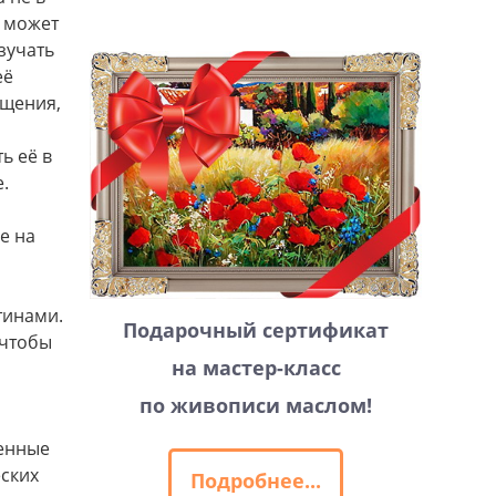
н может
зучать
её
ещения,
ь её в
.
е на
тинами.
Подарочный сертификат
 чтобы
на мастер-класс
по живописи маслом!
венные
еских
Подробнее...