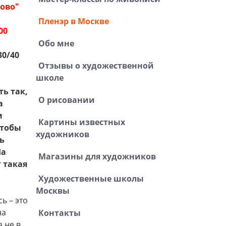
тово"
Пленэр в Москве
00
Обо мне
30/40
Отзывы о художественной
школе
ть так,
О рисовании
а
и
Картины известных
Чтобы
художников
ь
На
Магазины для художников
т такая
Художественные школы
Москвы
ь – это
на
Контакты
а не в