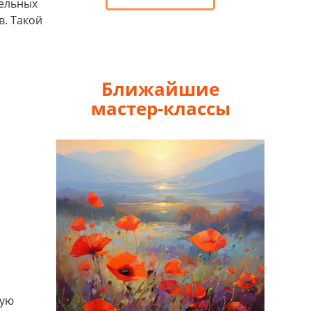
дельных
в. Такой
Ближайшие
мастер-классы
вую