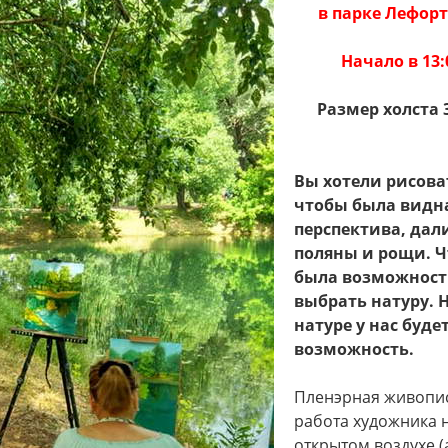
в парке Лефор
Начало в 13:
Размер холста 
Вы хотели рисова
чтобы была видн
перспектива, дал
поляны и рощи. 
была возможност
выбрать натуру. 
натуре у нас буде
возможность.
Пленэрная живопис
работа художника 
открытом воздухе (