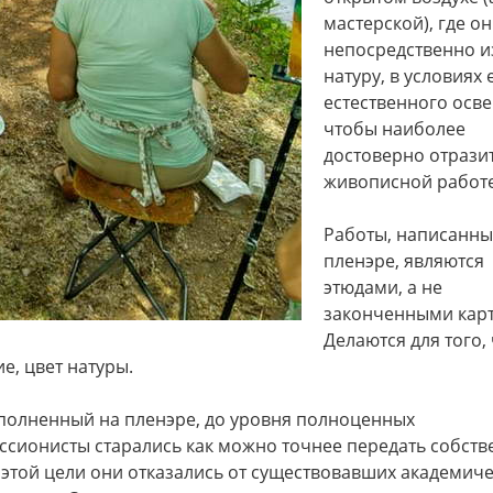
мастерской), где о
непосредственно и
натуру, в условиях 
естественного осв
чтобы наиболее
достоверно отразит
живописной работе
Работы, написанны
пленэре, являются
этюдами, а не
законченными кар
Делаются для того,
, цвет натуры.
полненный на пленэре, до уровня полноценных
ссионисты старались как можно точнее передать собст
этой цели они отказались от существовавших академич