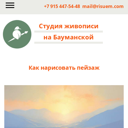
+7 915 447-54-48
mail@risuem.com
Студия живописи
на Бауманской
Как нарисовать пейзаж