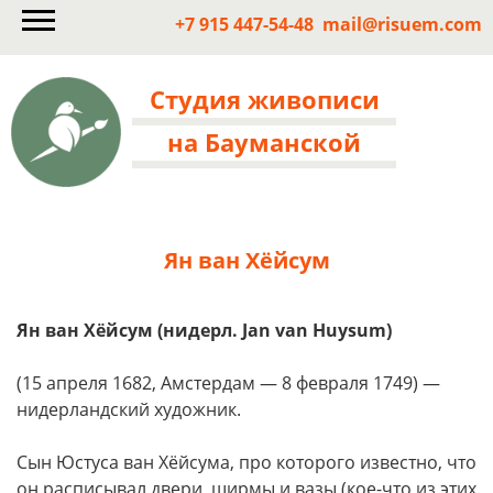
+7 915 447-54-48
mail@risuem.com
Студия живописи
на Бауманской
Ян ван Хёйсум
Ян ван Хёйсум (нидерл. Jan van Huysum)
(15 апреля 1682, Амстердам — 8 февраля 1749) —
нидерландский художник.
Сын Юстуса ван Хёйсума, про которого известно, что
он расписывал двери, ширмы и вазы (кое-что из этих