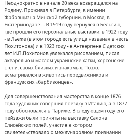
Неоднократно в начале 20 века возвращался на
Родину. Проживал в Петербурге, в имении
Жабовщизна Минской губернии, в Москве, в
Екатеринодаре ... В 1919 году вернулся в Бельгию,
где прошли его персональные выставки: в 1922 году
- в Льеже (в этом городе есть улица названая в честь
Похитонова) и в 1923 году - в Антверпене С детских
лет И.П.Похитонов увлекался рисованием, писал
акварелью и маслом украинские хатки, херсонские
степи, своих близких и знакомых. Позже
всматривался в живопись передвижников и
французских «барбизонцев».
Для совершенствования мастерства в конце 1876
года художник совершил поездку в Италию, а в 1877
году обосновался в Париже. В следующем году его
пейзажи были приняты на выставку Салона
Елисейских полей, участие в котором
свидетельствовало о международном признании