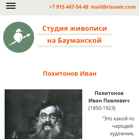
+7 915 447-54-48
mail@risuem.com
Студия живописи
на Бауманской
Похитонов Иван
Похитонов
Иван Павлович
(1850-1923)
"Это какой-то
чародей-
художник,