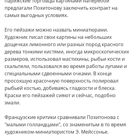
парижские торговцы картинами наперебой
предлагали Похитонову заключить контракт на
самых выгодных условиях.
Его пейзажи можно назвать миниатюрами.
Художник писал свои картины на небольших
дощечках лимонного или разных пород красного
дерева тонкими кистями, иногда микроскопических
размеров, использовал мастихины, рыбьи кости и
скальпели, пользовался во время работы лупами и
специальными сдвоенными очками. В конце
просохшую красочную поверхность полировал
рыбьей костью, добиваясь гладкости и блеска.
Краски его пейзажей сияют и сейчас, подобно
эмали.
Французские критики сравнивали Похитонова с
"малыми голландцами", со знаменитым в то время
художником-миниатюристом Э. Мейссонье.