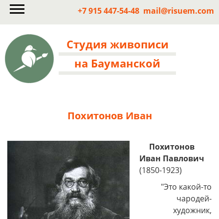
+7 915 447-54-48
mail@risuem.com
Студия живописи
на Бауманской
Похитонов Иван
Похитонов
Иван Павлович
(1850-1923)
"Это какой-то
чародей-
художник,