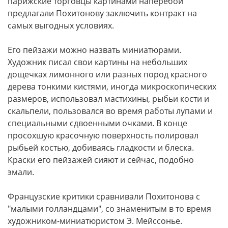
парижские торговцы картинами наперебой
предлагали Похитонову заключить контракт на
самых выгодных условиях.
Его пейзажи можно назвать миниатюрами.
Художник писал свои картины на небольших
дощечках лимонного или разных пород красного
дерева тонкими кистями, иногда микроскопических
размеров, использовал мастихины, рыбьи кости и
скальпели, пользовался во время работы лупами и
специальными сдвоенными очками. В конце
просохшую красочную поверхность полировал
рыбьей костью, добиваясь гладкости и блеска.
Краски его пейзажей сияют и сейчас, подобно
эмали.
Французские критики сравнивали Похитонова с
"малыми голландцами", со знаменитым в то время
художником-миниатюристом Э. Мейссонье.