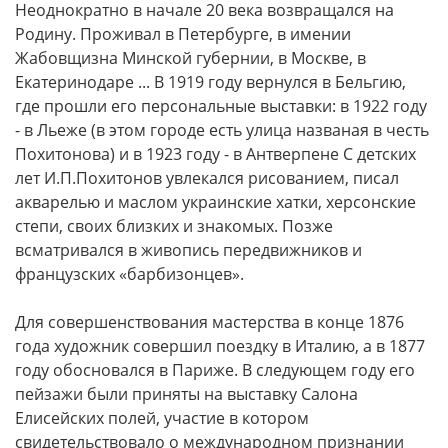
Неоднократно в начале 20 века возвращался на
Родину. Проживал в Петербурге, в имении
Жабовщизна Минской губернии, в Москве, в
Екатеринодаре ... В 1919 году вернулся в Бельгию,
где прошли его персональные выставки: в 1922 году
- в Льеже (в этом городе есть улица названая в честь
Похитонова) и в 1923 году - в Антверпене С детских
лет И.П.Похитонов увлекался рисованием, писал
акварелью и маслом украинские хатки, херсонские
степи, своих близких и знакомых. Позже
всматривался в живопись передвижников и
французских «барбизонцев».
Для совершенствования мастерства в конце 1876
года художник совершил поездку в Италию, а в 1877
году обосновался в Париже. В следующем году его
пейзажи были приняты на выставку Салона
Елисейских полей, участие в котором
свидетельствовало о международном признании