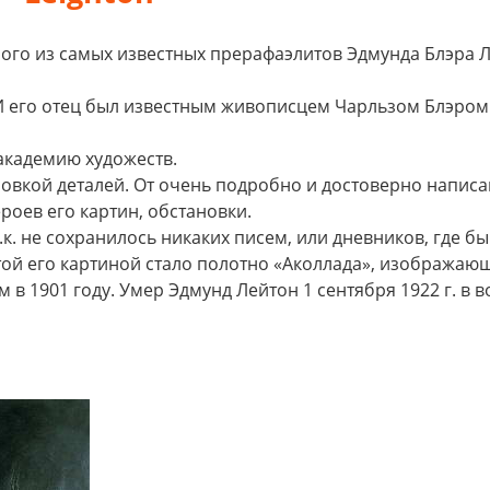
ого из самых известных прерафаэлитов Эдмунда Блэра Л
. И его отец был известным живописцем Чарльзом Блэром
академию художеств.
овкой деталей. От очень подробно и достоверно напис
оев его картин, обстановки.
.к. не сохранилось никаких писем, или дневников, где бы
той его картиной стало полотно «Аколлада», изображаю
в 1901 году. Умер Эдмунд Лейтон 1 сентября 1922 г. в в