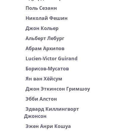
Поль Сезанн
Николай Фешин
Джон Кольер
Альберт Лебург
Абрам Архипов
Lucien-Victor Guirand
Борисов-Мусатов
Ян ван Хёйсум
Джон Эткинсон Гримшоу
Эбби Алстон
Эдвард Киллингворт
Джонсон
Эжен Анри Кошуа