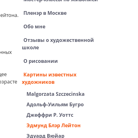
Пленэр в Москве
ейтона.
Обо мне
Отзывы о художественной
школе
анных
О рисовании
щее
Картины известных
озрасте
художников
Malgorzata Szczecinska
Адольф-Уильям Бугро
Джеффри Р. Уоттс
Эдмунд Блэр Лейтон
Эдуард Вюйар