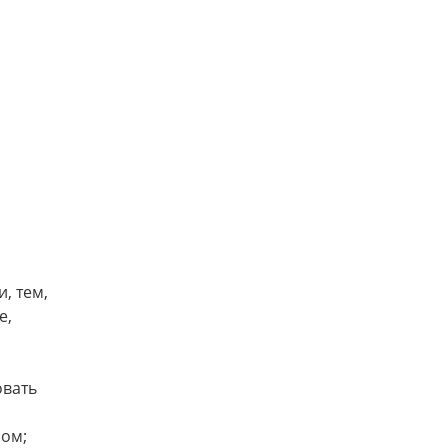
, тем,
е,
овать
сом;