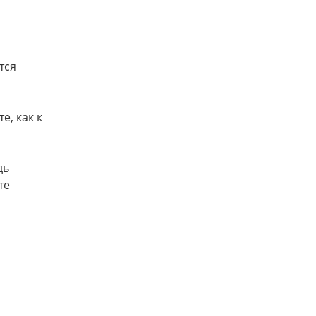
тся
е, как к
дь
те