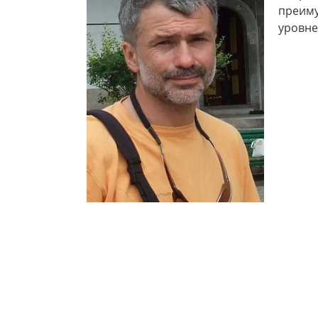
преиму
уровне